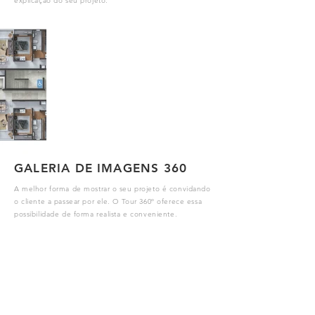
explicação do seu projeto.
GALERIA DE IMAGENS 360
A melhor forma de mostrar o seu projeto é convidando
o cliente a passear por ele. O Tour 360º oferece essa
possibilidade de forma realista e conveniente.
GALERIA DE IMAGENS 360
A melhor forma de mostrar o seu projeto é convidando
o cliente a passear por ele. O Tour 360º oferece essa
possibilidade de forma realista e conveniente.